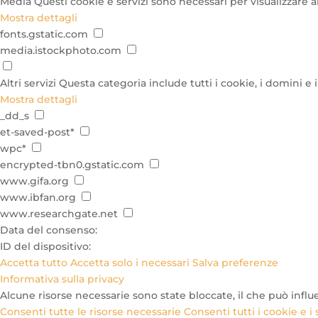
Media
Questi cookie e servizi sono necessari per visualizzare 
Mostra dettagli
fonts.gstatic.com
media.istockphoto.com
Altri servizi
Questa categoria include tutti i cookie, i domini e 
Mostra dettagli
_dd_s
et-saved-post*
wpc*
encrypted-tbn0.gstatic.com
www.gifa.org
www.ibfan.org
www.researchgate.net
Data del consenso:
ID del dispositivo:
Accetta tutto
Accetta solo i necessari
Salva preferenze
Informativa sulla privacy
Alcune risorse necessarie sono state bloccate, il che può influ
Consenti tutte le risorse necessarie
Consenti tutti i cookie e i 