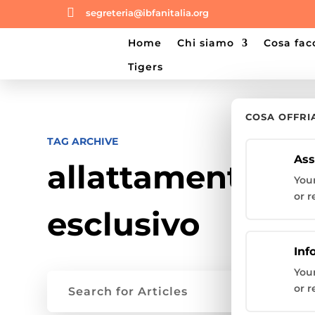

segreteria@ibfanitalia.org
home
chi siamo
cosa fa
tigers
COSA OFFR
TAG ARCHIVE
Ass
allattamento
You
or r
esclusivo
Inf
You
or r