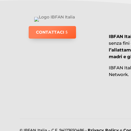
CONTATTACI
IBFAN Ita
senza fini
l’allatta
madri e gl
IBFAN Ita
Network.
© IBFAN Italia –
C.F. 94123650486 •
Privacy Policy
e
Coo