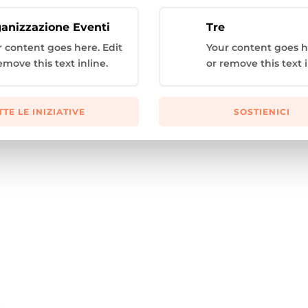
anizzazione Eventi
Tre
r content goes here. Edit
Your content goes h
emove this text inline.
or remove this text i
TTE LE INIZIATIVE
SOSTIENICI
clusivamente per sei mesi, hanno più facilità nell'alimentazione...