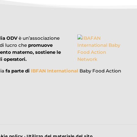
lia ODV
è un’associazione
 di lucro che
promuove
mento materno, sostiene le
i operatori.
lia
fa parte di
IBFAN International
Baby Food Action
kie policy
•
Utilizzo del materiale del sito