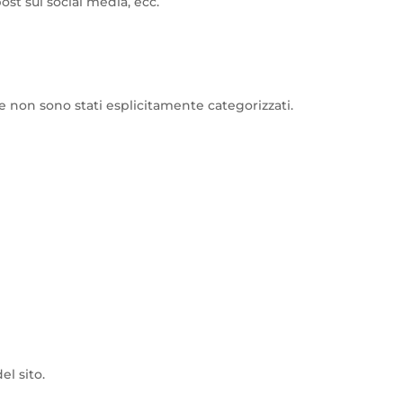
st sui social media, ecc.
he non sono stati esplicitamente categorizzati.
el sito.