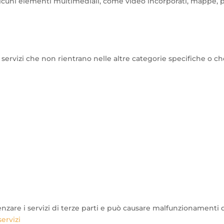
alcuni elementi multimediali, come video incorporati, mappe, po
i servizi che non rientrano nelle altre categorie specifiche o c
enzare i servizi di terze parti e può causare malfunzionamenti d
servizi