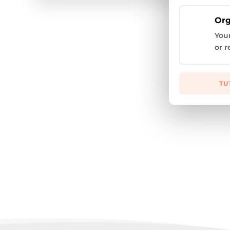
Org
You
or r
TU
Tutti ormai sanno che i bambini allattati es