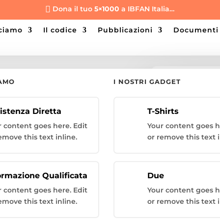
Dona il tuo
5×1000
a IBFAN Italia…

cciamo
il codice
pubblicazioni
documenti
IAMO
I NOSTRI GADGET
Looking for a Sp
[fibosearch]
istenza Diretta
T-Shirts
r content goes here. Edit
Your content goes h
emove this text inline.
or remove this text i
ormazione Qualificata
Due
r content goes here. Edit
Your content goes h
emove this text inline.
or remove this text i