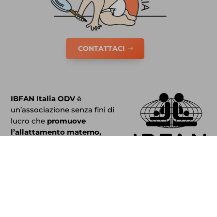
www.gifa.org
www.ibfan.org
www.researchgate.net
CONTATTACI
IBFAN Italia ODV
è
un’associazione senza fini di
lucro che
promuove
l’allattamento materno,
sostiene le madri e gli
operatori.
IBFAN Italia
fa parte di
IBFAN International
Baby
Food Action Network.
Newsletter