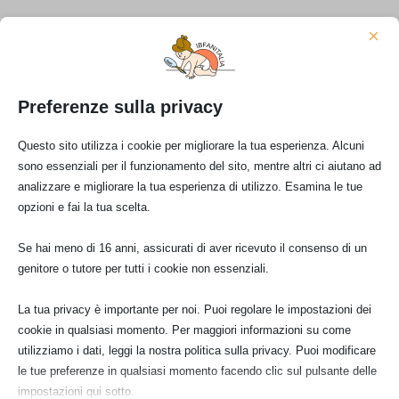
×
Preferenze sulla privacy
Elenco Categorie
Alimentazione complementare
(9)
Questo sito utilizza i cookie per migliorare la tua esperienza. Alcuni
sono essenziali per il funzionamento del sito, mentre altri ci aiutano ad
Aziende produttrici
(67)
analizzare e migliorare la tua esperienza di utilizzo. Esamina le tue
Baby food
(35)
opzioni e fai la tua scelta.
Campagna difesa latte materno
(9)
Se hai meno di 16 anni, assicurati di aver ricevuto il consenso di un
Coalizione CIANB
(10)
genitore o tutore per tutti i cookie non essenziali.
Codice
(54)
Comunicazioni
(77)
La tua privacy è importante per noi. Puoi regolare le impostazioni dei
Dal mondo
(116)
cookie in qualsiasi momento. Per maggiori informazioni su come
utilizziamo i dati, leggi la nostra politica sulla privacy. Puoi modificare
Dall'Italia
(93)
le tue preferenze in qualsiasi momento facendo clic sul pulsante delle
Eventi
(16)
impostazioni qui sotto.