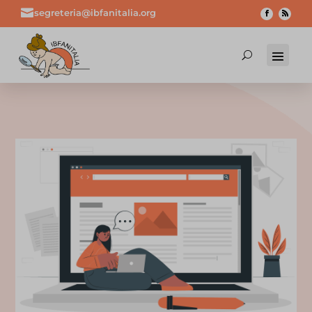

segreteria@ibfanitalia.org