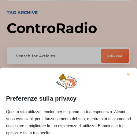
TAG ARCHIVE
ControRadio
×
Preferenze sulla privacy
Questo sito utilizza i cookie per migliorare la tua esperienza. Alcuni
sono essenziali per il funzionamento del sito, mentre altri ci aiutano ad
Nessun risultato
analizzare e migliorare la tua esperienza di utilizzo. Esamina le tue
opzioni e fai la tua scelta.
La pagina richiesta non è stata trovata. Affina la