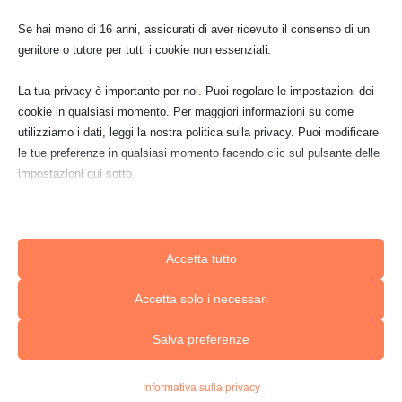
tua ricerca, o utilizza la barra di navigazione qui
Se hai meno di 16 anni, assicurati di aver ricevuto il consenso di un
sopra per trovare il post.
genitore o tutore per tutti i cookie non essenziali.
La tua privacy è importante per noi. Puoi regolare le impostazioni dei
cookie in qualsiasi momento. Per maggiori informazioni su come
utilizziamo i dati, leggi la nostra politica sulla privacy. Puoi modificare
le tue preferenze in qualsiasi momento facendo clic sul pulsante delle
impostazioni qui sotto.
Nota che, se scegli di disabilitare alcuni tipi di cookie, questo potrebbe
influire sulla tua esperienza del sito e sui servizi che possiamo offrire.
Accetta tutto
Essenziali
Accetta solo i necessari
I cookie e i servizi essenziali abilitano le funzioni di base e sono
necessari per il corretto funzionamento del sito web. Questi cookie
Salva preferenze
e servizi non richiedono il consenso dell'utente secondo il GDPR.
Mostra dettagli
Informativa sulla privacy
Analitici