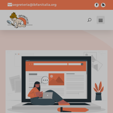

segreteria@ibfanitalia.org