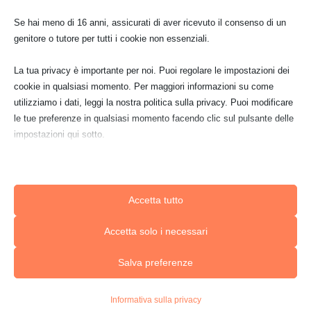
tua ricerca, o utilizza la barra di navigazione qui
Se hai meno di 16 anni, assicurati di aver ricevuto il consenso di un
sopra per trovare il post.
genitore o tutore per tutti i cookie non essenziali.
La tua privacy è importante per noi. Puoi regolare le impostazioni dei
cookie in qualsiasi momento. Per maggiori informazioni su come
utilizziamo i dati, leggi la nostra politica sulla privacy. Puoi modificare
le tue preferenze in qualsiasi momento facendo clic sul pulsante delle
impostazioni qui sotto.
Nota che, se scegli di disabilitare alcuni tipi di cookie, questo potrebbe
influire sulla tua esperienza del sito e sui servizi che possiamo offrire.
Accetta tutto
Essenziali
Accetta solo i necessari
I cookie e i servizi essenziali abilitano le funzioni di base e sono
necessari per il corretto funzionamento del sito web. Questi cookie
Salva preferenze
e servizi non richiedono il consenso dell'utente secondo il GDPR.
Mostra dettagli
Informativa sulla privacy
Analitici