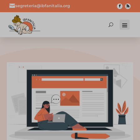

segreteria@ibfanitalia.org