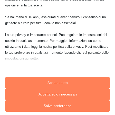
opzioni e fai la tua scelta.
Nessun risultato
La pagina richiesta non è stata trovata. Affina la
Se hai meno di 16 anni, assicurati di aver ricevuto il consenso di un
tua ricerca, o utilizza la barra di navigazione qui
genitore o tutore per tutti i cookie non essenziali.
sopra per trovare il post.
La tua privacy è importante per noi. Puoi regolare le impostazioni dei
cookie in qualsiasi momento. Per maggiori informazioni su come
utilizziamo i dati, leggi la nostra politica sulla privacy. Puoi modificare
le tue preferenze in qualsiasi momento facendo clic sul pulsante delle
impostazioni qui sotto.
Nota che, se scegli di disabilitare alcuni tipi di cookie, questo potrebbe
influire sulla tua esperienza del sito e sui servizi che possiamo offrire.
Accetta tutto
Essenziali
Accetta solo i necessari
I cookie e i servizi essenziali abilitano le funzioni di base e sono
necessari per il corretto funzionamento del sito web. Questi cookie
Salva preferenze
e servizi non richiedono il consenso dell'utente secondo il GDPR.
Mostra dettagli