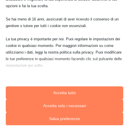
opzioni e fai la tua scelta.
Nessun risultato
La pagina richiesta non è stata trovata. Affina la
Se hai meno di 16 anni, assicurati di aver ricevuto il consenso di un
tua ricerca, o utilizza la barra di navigazione qui
genitore o tutore per tutti i cookie non essenziali.
sopra per trovare il post.
La tua privacy è importante per noi. Puoi regolare le impostazioni dei
cookie in qualsiasi momento. Per maggiori informazioni su come
utilizziamo i dati, leggi la nostra politica sulla privacy. Puoi modificare
le tue preferenze in qualsiasi momento facendo clic sul pulsante delle
impostazioni qui sotto.
Nota che, se scegli di disabilitare alcuni tipi di cookie, questo potrebbe
influire sulla tua esperienza del sito e sui servizi che possiamo offrire.
Accetta tutto
Essenziali
Accetta solo i necessari
I cookie e i servizi essenziali abilitano le funzioni di base e sono
necessari per il corretto funzionamento del sito web. Questi cookie
Salva preferenze
e servizi non richiedono il consenso dell'utente secondo il GDPR.
Mostra dettagli