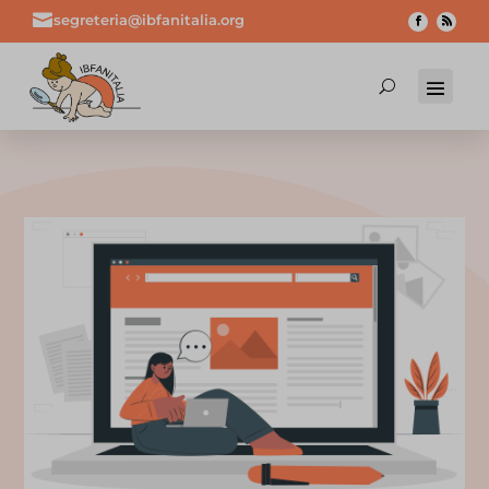

segreteria@ibfanitalia.org