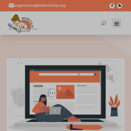

segreteria@ibfanitalia.org