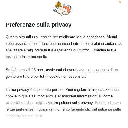
×
Preferenze sulla privacy
Questo sito utilizza i cookie per migliorare la tua esperienza. Alcuni
Apr 3
sono essenziali per il funzionamento del sito, mentre altri ci aiutano ad
analizzare e migliorare la tua esperienza di utilizzo. Esamina le tue
opzioni e fai la tua scelta.
Se hai meno di 16 anni, assicurati di aver ricevuto il consenso di un
genitore o tutore per tutti i cookie non essenziali.
I latti di crescita: utili solo a
La tua privacy è importante per noi. Puoi regolare le impostazioni dei
chi li produce – nota dell’ACP
cookie in qualsiasi momento. Per maggiori informazioni su come
utilizziamo i dati, leggi la nostra politica sulla privacy. Puoi modificare
In una sua nota l'ACP (Associazione Culturale
le tue preferenze in qualsiasi momento facendo clic sul pulsante delle
Pediatri) prende posizione sui latti di crescita.
impostazioni qui sotto.
Rispondendo ad una...