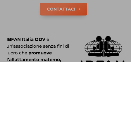
www.ibfan.org
CONTATTACI
www.researchgate.net
IBFAN Italia ODV
è
un’associazione senza fini di
lucro che
promuove
l’allattamento materno,
sostiene le madri e gli
operatori.
IBFAN Italia
fa parte di
IBFAN International
Baby
Food Action Network.
Newsletter
Iscriviti alla nostra Newsletter per gli ultimi
aggiornamenti, eventi e altro.