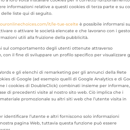
no a loro volta installare cookies per il corretto funzionamento
ere informazioni relative a questi cookies di terza parte e su 
 delle liste qui di seguito.
ouronlinechoices.com/it/le-tue-scelte
è possibile informarsi su
ivare o attivare le società elencate e che lavorano con i gesto
mazioni utili alla fruizione della pubblicità.
i sul comportamento degli utenti ottenute attraverso
 con il fine di sviluppare un profilo specifico per visualizzare g
ords e gli elenchi di remarketing per gli annunci della Rete
ookies di Google (ad esempio quelli di Google Analytics e di G
ome i cookies di DoubleClick) combinati insieme per informare,
ase di precedenti visite al nostro sito web. Ciò implica che i
materiale promozionale su altri siti web che l’utente visita in
r identificare l’utente e altri forniscono solo informazioni
a nostra pagina Web, tuttavia questa funzione può essere
owser.