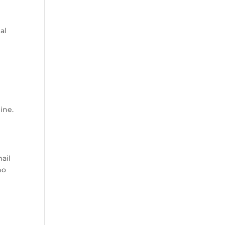
al
ine.
ail
no