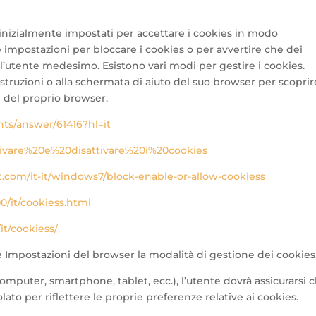
nizialmente impostati per accettare i cookies in modo
impostazioni per bloccare i cookies o per avvertire che dei
l’utente medesimo. Esistono vari modi per gestire i cookies.
struzioni o alla schermata di aiuto del suo browser per scoprir
 del proprio browser.
ts/answer/61416?hl=it
Attivare%20e%20disattivare%20i%20cookies
.com/it-it/windows7/block-enable-or-allow-cookiess
0/it/cookiess.html
it/cookiess/
le Impostazioni del browser la modalità di gestione dei cookies
computer, smartphone, tablet, ecc.), l’utente dovrà assicurarsi 
ato per riflettere le proprie preferenze relative ai cookies.