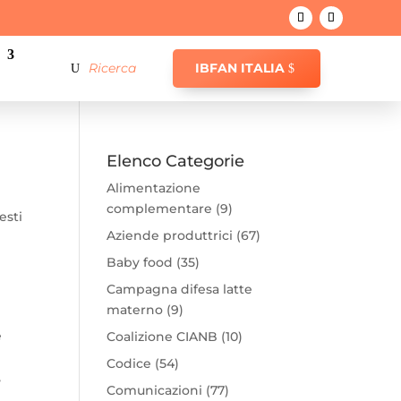
IBFAN ITALIA
Elenco Categorie
Alimentazione
complementare
(9)
esti
Aziende produttrici
(67)
Baby food
(35)
Campagna difesa latte
materno
(9)
e
Coalizione CIANB
(10)
Codice
(54)
,
Comunicazioni
(77)