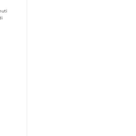
nuti
di