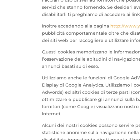
Facciamo uso di svariati fornitori che posso
servizi che stanno fornendo. Se desideri av
disabilitarli ti preghiamo di accedere ai link
Inoltre accedendo alla pagina
http://www.y
pubblicità comportamentale oltre che disatt
dei siti web per raccogliere e utilizzare infor
Questi cookies memorizzano le informazion
l’osservazione delle abitudini di navigazione,
annunci basati su di esso.
Utilizziamo anche le funzioni di Google AdW
Display di Google Analytics. Utilizziamo i c
Adwords) ed altri cookies di terze parti (c
ottimizzare e pubblicare gli annunci sulla b
fornitori (come Google) visualizzano nostro 
Internet.
Alcuni dei nostri cookies possono servire pe
statistiche anonime sulla navigazione nell
disabilitata impostando direttamente il br