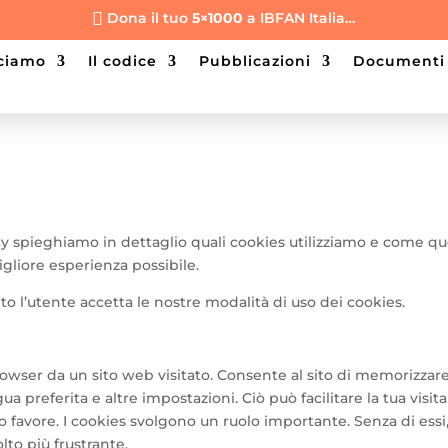
Dona il tuo
5×1000
a IBFAN Italia…

cciamo
il codice
pubblicazioni
documenti
licy spieghiamo in dettaglio quali cookies utilizziamo e come qu
migliore esperienza possibile.
o l’utente accetta le nostre modalità di uso dei cookies.
rowser da un sito web visitato. Consente al sito di memorizzar
gua preferita e altre impostazioni. Ciò può facilitare la tua visita
uo favore. I cookies svolgono un ruolo importante. Senza di essi
lto più frustrante.