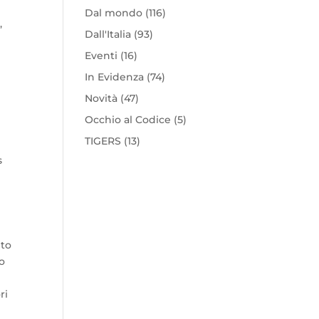
Dal mondo
(116)
,
Dall'Italia
(93)
Eventi
(16)
In Evidenza
(74)
Novità
(47)
Occhio al Codice
(5)
TIGERS
(13)
s
ito
mo
ri