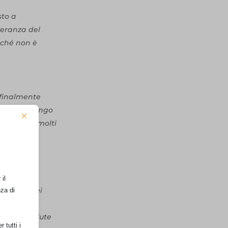
sto a
everanza del
nché non è
 finalmente
 per così lungo
×
resa, con molti
l’Odeon a
il
empo! Vorrei
nza di
lle
gere la salute
 tutti i