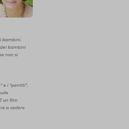
i bambini.
i dei bambini
 se non si
 e i “pentiti”,
sulle
É un film
are a vedere