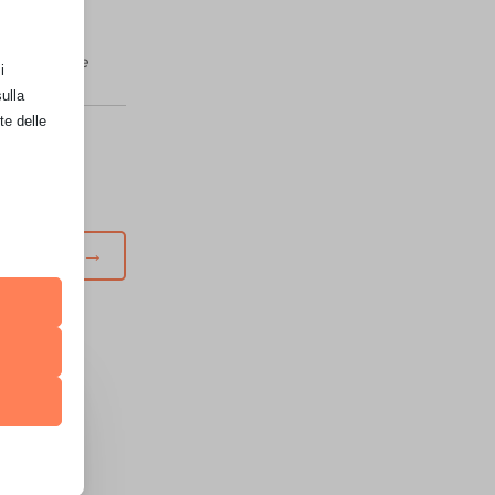
e danni.
zionale,
osì pesante
i
ulla
te delle
tico
→
sivo
retto
utente