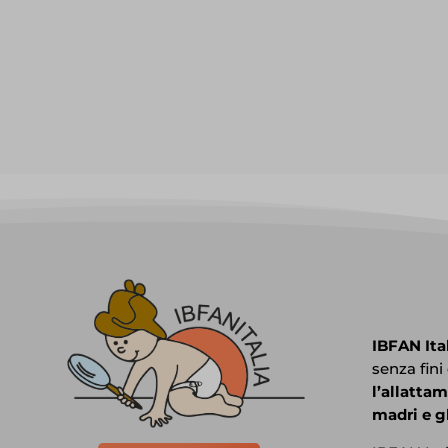
IBFAN Ita
senza fini
l’allatta
madri e gl