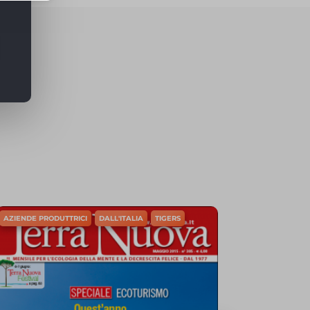
are
i, come
re
AZIENDE PRODUTTRICI
DALL'ITALIA
TIGERS