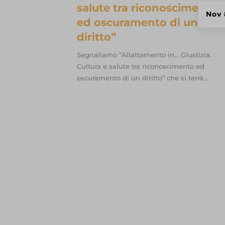
wpc*
salute tra riconoscimento
Nov 
encrypt
ed oscuramento di un
diritto”
www.gif
www.ibf
Segnaliamo “Allattamento in… Giustizia.
Cultura e salute tra riconoscimento ed
www.res
oscuramento di un diritto” che si terrà...