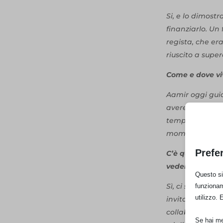
Si, e lo dimostr
finanziarlo. Un
regista, che er
riuscito a super
Come e dove viv
Aamir oggi gui
avere la famigli
tempo, lo rend
momenti di sco
Prefe
C’è qualcosa in
vedere il film?
Questo sit
Sì, ci sarebber
funzionam
utilizzo. 
invitare tutti a
collaborazioni 
Se hai men