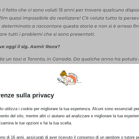
a il fatto che ci sono voluti 15 anni per trovare qualcuno dispo
 film quasi impossibile da realizzare! C’è voluta tutta la pers
a determinato a raccontare questa storia e non si è arreso fi
are tutti i problemi che si sono presentati.
e oggi il sig. Aamir Raza?
da un taxi a Toronto, in Canada. Da qualche anno ha potuto
a con sé, e la realizzazione di questo film, rimasto in sospeso
e oggi molto soddisfatto. Ma è stata veramente una dura imp
raggiamento e disperazione.
renze sulla privacy
 particolare che vorresti dire a chi verrà sabato prossimo al
o utilizza i cookie per migliorare la tua esperienza. Alcuni sono essenziali per 
o un sacco di cose che vorrei dire… ma prenderebbe troppo t
ento del sito, mentre altri ci aiutano ad analizzare e migliorare la tua esperie
Esamina le tue opzioni e fai la tua scelta.
 riflettere e a fare molta attenzione alle sponsorizzazioni ed a
con le compagnie: distraggono dai propri veri doveri – proteg
o di 16 anni, assicurati di aver ricevuto il consenso di un genitore o tutore per