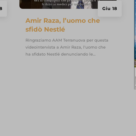
8
Giu 18
ed-tbn0.gstatic.com
Amir Raza, l’uomo che
a.org
sfidò Nestlé
an.org
Ringraziamo AAM Terranuova per questa
earchgate.net
videointervista a Amir Raza, l'uomo che
ha sfidato Nestlé denunciando le...