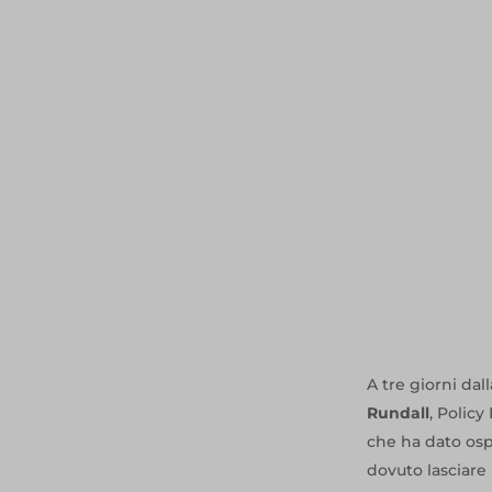
A tre giorni dal
Rundall
, Policy
che ha dato ospi
dovuto lasciare 