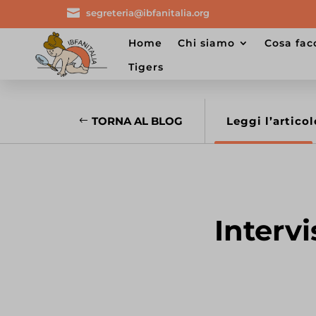

segreteria@ibfanitalia.org
home
chi siamo
cosa fa
tigers
TORNA AL BLOG
Leggi l’articol
Intervi