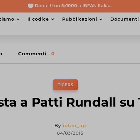
Dona il tuo
5×1000
a IBFAN Italia…

cciamo
il codice
pubblicazioni
documenti
o
Commenti –
0
TIGERS
sta a Patti Rundall s
By
ibfan_ap
04/03/2015