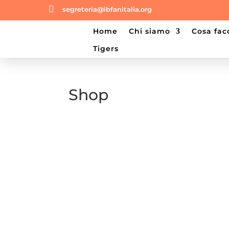

segreteria@ibfanitalia.org
home
chi siamo
cosa fa
tigers
Shop