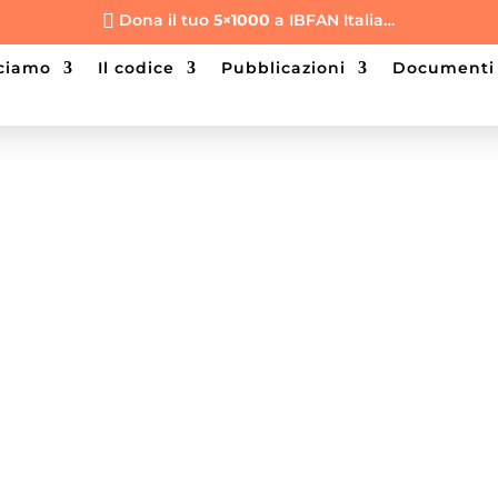
Dona il tuo
5×1000
a IBFAN Italia…

cciamo
il codice
pubblicazioni
documenti