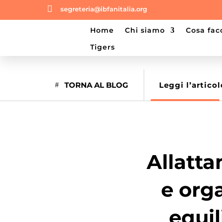

segreteria@ibfanitalia.org
home
chi siamo
cosa fa
tigers
TORNA AL BLOG
Leggi l’articol
Allatta
e orga
equil