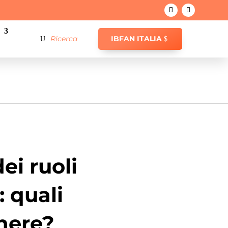
IBFAN ITALIA
ei ruoli
: quali
enere?