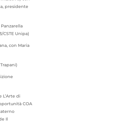
ta, presidente
a Panzarella
G3/CSTE Unipa)
iana, con Maria
 Trapani)
sizione
 L’Arte di
 Opportunità COA
Materno
de Il