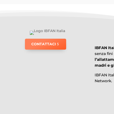
CONTATTACI
IBFAN Ita
senza fini
l’allatta
madri e gl
IBFAN Ita
Network.