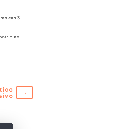
ermo con 3
contributo
tico
→
sivo