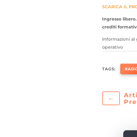
SCARICA IL P
Ingresso libero
crediti formativ
Informazioni al
operativo
TAGS:
#AD
Art
←
Pr