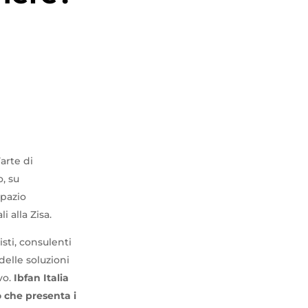
arte di
, su
Spazio
i alla Zisa.
isti, consulenti
delle soluzioni
vo.
Ibfan Italia
o che presenta i