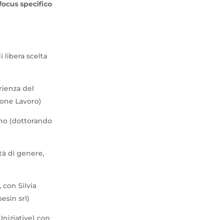
focus specifico
i libera scelta
rienza del
ione Lavoro)
ano (dottorando
ità di genere,
, con Silvia
esin srl)
Iniziative) con