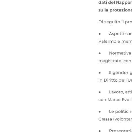
dati del Rappor
sulla protezion
Di seguito il p
●
Aspetti san
Palermo e mem
●
Normativa 
magistrato, con
●
Il gender 
in Diritto dell
●
Lavoro, att
con Marco Evola
●
Le politich
Grassa (volontar
●
Presentazi