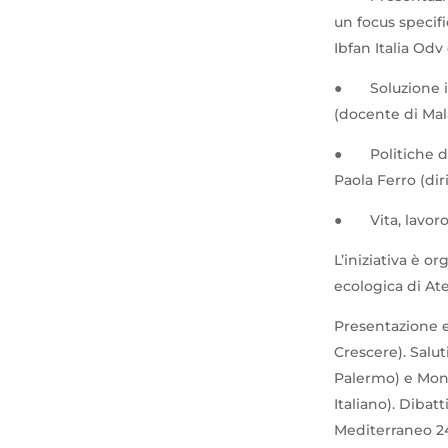
un focus specifi
Ibfan Italia Odv
●
Soluzione i
(docente di Mal
●
Politiche 
Paola Ferro (di
●
Vita, lavo
L’iniziativa è o
ecologica di At
Presentazione e
Crescere). Salu
Palermo) e Mon
Italiano). Dibatt
Mediterraneo 24