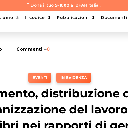
Dona il tuo
5×1000
a IBFAN Italia…

cciamo
il codice
pubblicazioni
documenti
o
Commenti –
0
EVENTI
,
IN EVIDENZA
mento, distribuzione d
nizzazione del lavoro
ibri nei rapporti di g