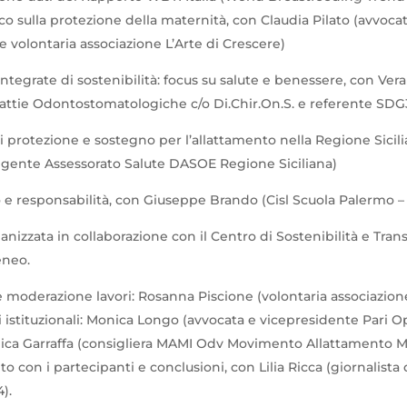
co sulla protezione della maternità, con Claudia Pilato (avvoca
 e volontaria associazione L’Arte di Crescere)
ntegrate di sostenibilità: focus su salute e benessere, con Ver
attie Odontostomatologiche c/o Di.Chir.On.S. e referente SD
di protezione e sostegno per l’allattamento nella Regione Sicil
rigente Assessorato Salute DASOE Regione Siciliana)
ro e responsabilità, con Giuseppe Brando (Cisl Scuola Palermo –
rganizzata in collaborazione con il Centro di Sostenibilità e Tran
eneo.
 moderazione lavori: Rosanna Piscione (volontaria associazione
ti istituzionali: Monica Longo (avvocata e vicepresidente Pari
ica Garraffa (consigliera MAMI Odv Movimento Allattamento 
ito con i partecipanti e conclusioni, con Lilia Ricca (giornalista 
).