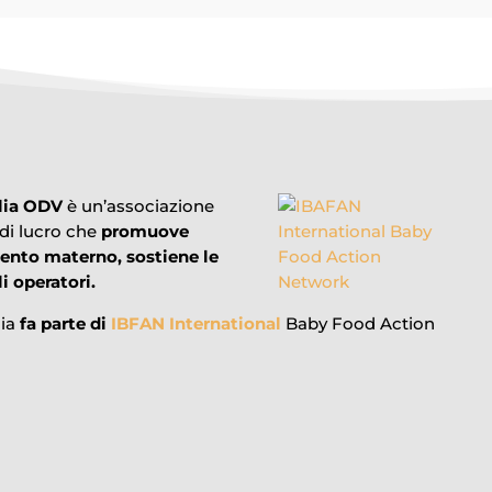
lia ODV
è un’associazione
 di lucro che
promuove
mento materno, sostiene le
i operatori.
lia
fa parte di
IBFAN International
Baby Food Action