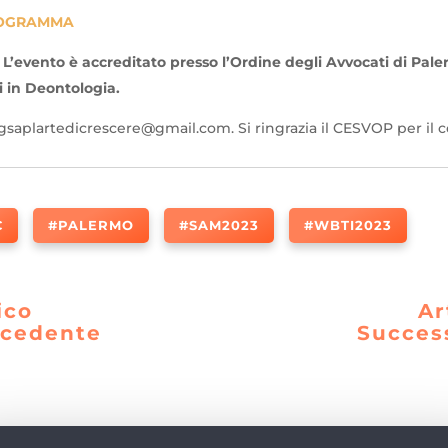
ROGRAMMA
. L’evento è accreditato presso l’Ordine degli Avvocati di Pal
i in Deontologia.
 gsaplartedicrescere@gmail.com. Si ringrazia il CESVOP per il 
C
#PALERMO
#SAM2023
#WBTI2023
ico
Ar
ecedente
Succes