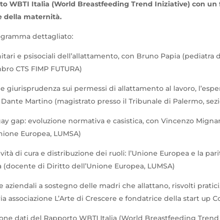
to WBTI Italia (World Breastfeeding Trend Iniziative) con un 
e della maternità.
rogramma dettagliato:
itari e psisociali dell’allattamento, con Bruno Papia (pediatra d
bro CTS FIMP FUTURA)
e giurisprudenza sui permessi di allattamento al lavoro, l’espe
 Dante Martino (magistrato presso il Tribunale di Palermo, sez
gay gap: evoluzione normativa e casistica, con Vincenzo Mign
’Unione Europea, LUMSA)
ività di cura e distribuzione dei ruoli: l’Unione Europea e la par
 (docente di Diritto dell’Unione Europea, LUMSA)
e aziendali a sostegno delle madri che allattano, risvolti pratici
ia associazione L’Arte di Crescere e fondatrice della start up Co
one dati del Rapporto WBTI Italia (World Breastfeeding Trend 