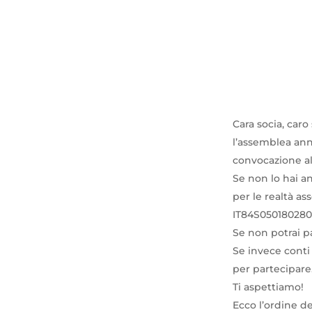
Cara socia, caro 
l’assemblea annu
convocazione all
Se non lo hai an
per le realtà as
IT84S050180280
Se non potrai p
Se invece conti 
per partecipare
Ti aspettiamo!
Ecco l’ordine de