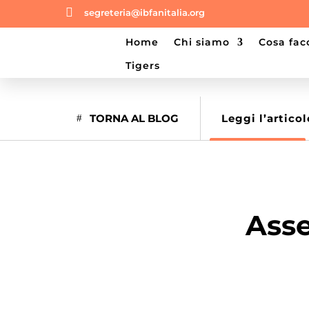

segreteria@ibfanitalia.org
home
chi siamo
cosa fa
tigers
TORNA AL BLOG
Leggi l’articol
Asse