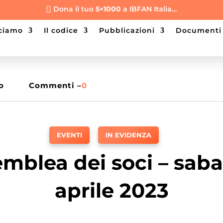
Dona il tuo
5×1000
a IBFAN Italia…

cciamo
il codice
pubblicazioni
documenti
o
Commenti –
0
EVENTI
,
IN EVIDENZA
mblea dei soci – saba
aprile 2023