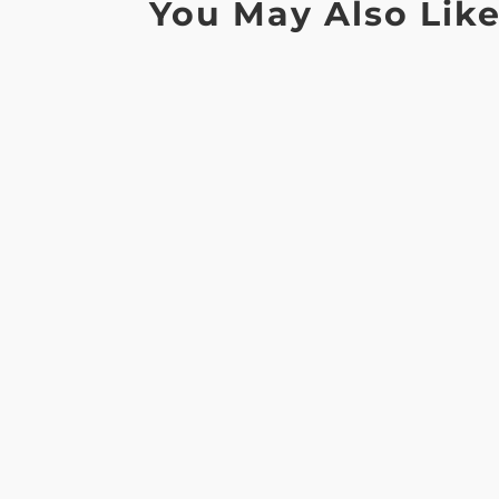
You May Also Lik
"Conoscere, comprendere e adoperarsi per i
Siamo onorati di informare che l'Officina UN