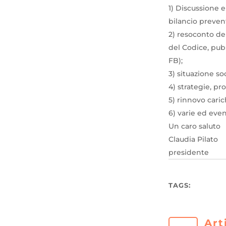
1) Discussione e
bilancio preven
2) resoconto del
del Codice, pubb
FB);
3) situazione soc
4) strategie, pr
5) rinnovo caric
6) varie ed even
Un caro saluto
Claudia Pilato
presidente
TAGS:
Art