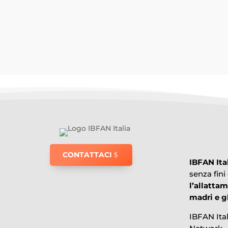
Riportiamo l'interessante notizia di Epicentr
CONTATTACI
IBFAN Ita
senza fini
l’allatta
madri e gl
IBFAN Ita