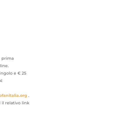
n prima
line.
singolo e € 25
N:
fanitalia.org
.
il relativo link