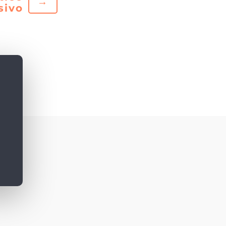
→
sivo