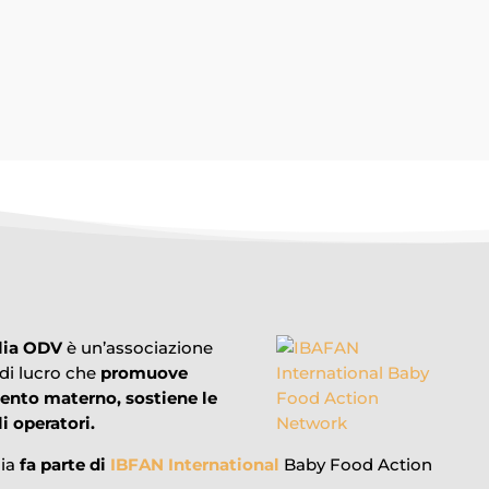
o che riferisce che "a febbraio 2026 il ministero della Salute spagnol
lia ODV
è un’associazione
 di lucro che
promuove
mento materno, sostiene le
i operatori.
lia
fa parte di
IBFAN International
Baby Food Action