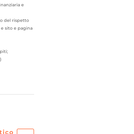
inanziaria e
o del rispetto
 e sito e pagina
iti;
)
tico