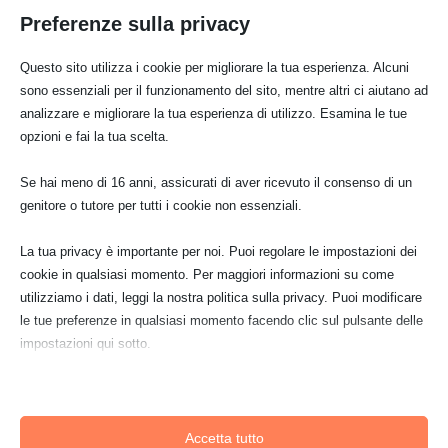
Preferenze sulla privacy
Questo sito utilizza i cookie per migliorare la tua esperienza. Alcuni
sono essenziali per il funzionamento del sito, mentre altri ci aiutano ad
analizzare e migliorare la tua esperienza di utilizzo. Esamina le tue
opzioni e fai la tua scelta.
Se hai meno di 16 anni, assicurati di aver ricevuto il consenso di un
genitore o tutore per tutti i cookie non essenziali.
La tua privacy è importante per noi. Puoi regolare le impostazioni dei
cookie in qualsiasi momento. Per maggiori informazioni su come
utilizziamo i dati, leggi la nostra politica sulla privacy. Puoi modificare
le tue preferenze in qualsiasi momento facendo clic sul pulsante delle
impostazioni qui sotto.
Officina Unicef: l’eredità di
Adriano Cattaneo
Nota che, se scegli di disabilitare alcuni tipi di cookie, questo potrebbe
influire sulla tua esperienza del sito e sui servizi che possiamo offrire.
Siamo onorati di informare che l'Officina
UNICEF del 21 maggio 2026 è dedicata al
Accetta tutto