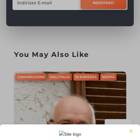
REGISTRATI
You May Also Like
COMUNICAZIONI
DALL'ITALIA
IN EVIDENZA
NOVITÀ
Mag 18
×