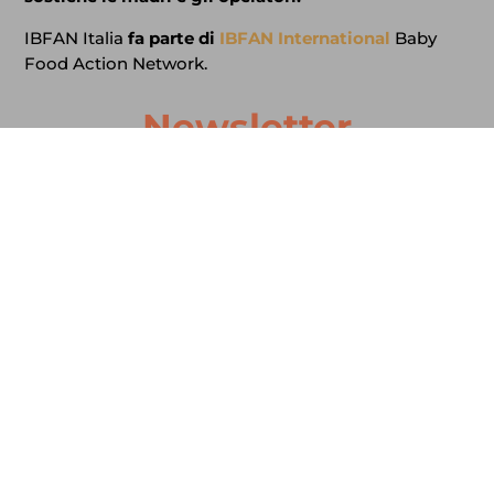
IBFAN Italia
fa parte di
IBFAN International
Baby
Food Action Network.
Newsletter
Iscriviti alla nostra Newsletter per gli ultimi
aggiornamenti, eventi e altro.
REGISTRATI
Manteniamo i tuoi dati privati e condividiamo i tuoi dati solo con
terze parti che rendono possibile questo servizio. Leggi la nostra
Informativa sulla privacy
completa.