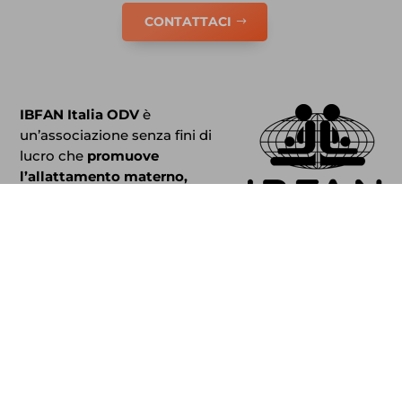
CONTATTACI
IBFAN Italia ODV
è
un’associazione senza fini di
lucro che
promuove
l’allattamento materno,
sostiene le madri e gli
operatori.
IBFAN Italia
fa parte di
IBFAN International
Baby
Food Action Network.
Newsletter
Iscriviti alla nostra Newsletter per gli ultimi
aggiornamenti, eventi e altro.