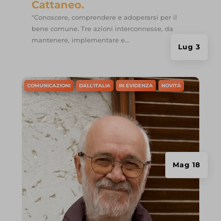
Cattaneo.
www.ibfan.org
"Conoscere, comprendere e adoperarsi per il
www.researchgate.net
bene comune. Tre azioni interconnesse, da
mantenere, implementare e...
Lug 3
COMUNICAZIONI
DALL'ITALIA
IN EVIDENZA
NOVITÀ
Mag 18