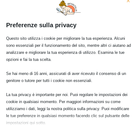
×
nuovi sistemi di produzione (NFPS),
prestando molta maggiore attenzione ai
conflitti di interesse legati a consulenze
Preferenze sulla privacy
scientifiche con interessi acquisiti nel
settore alimentare.
Questo sito utilizza i cookie per migliorare la tua esperienza. Alcuni
Puoi trovare ulteriori informazioni sul sito
sono essenziali per il funzionamento del sito, mentre altri ci aiutano ad
web di
IBFAN
, nel nostro
Policy Blog
e
analizzare e migliorare la tua esperienza di utilizzo. Esamina le tue
opzioni e fai la tua scelta.
nelle
Policy Basics
. Se hai trovato questa
comunicazione interessante e utile,
CLICCA
Se hai meno di 16 anni, assicurati di aver ricevuto il consenso di un
QUI
per donare a Baby Milk Action. Molti
genitore o tutore per tutti i cookie non essenziali.
grazie a tutti i nostri membri che
contribuiscono a salvaguardare la nostra
La tua privacy è importante per noi. Puoi regolare le impostazioni dei
indipendenza. Non accettiamo
cookie in qualsiasi momento. Per maggiori informazioni su come
finanziamenti da aziende.
CLICCA QUI
per
utilizziamo i dati, leggi la nostra politica sulla privacy. Puoi modificare
le tue preferenze in qualsiasi momento facendo clic sul pulsante delle
consultare la politica di finanziamento di
impostazioni qui sotto.
IBFAN.
Nota che, se scegli di disabilitare alcuni tipi di cookie, questo potrebbe