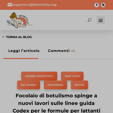

segreteria@ibfanitalia.org
TORNA AL BLOG
Leggi l’articolo
Commenti –
0
AZIENDE PRODUTTRICI
,
BABY FOOD
,
DAL MONDO
,
IN EVIDENZA
,
NOVITÀ
Focolaio di botulismo spinge a
nuovi lavori sulle linee guida
Codex per le formule per lattanti