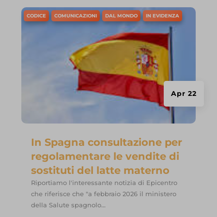
CODICE
COMUNICAZIONI
DAL MONDO
IN EVIDENZA
Apr 22
In Spagna consultazione per
regolamentare le vendite di
sostituti del latte materno
Riportiamo l'interessante notizia di Epicentro
che riferisce che "a febbraio 2026 il ministero
della Salute spagnolo...