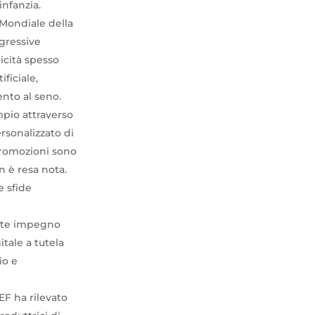
infanzia.
 Mondiale della
ggressive
licità spesso
ificiale,
mento al seno.
mpio attraverso
ersonalizzato di
 promozioni sono
n è resa nota.
e sfide
forte impegno
tale a tutela
io e
EF ha rilevato