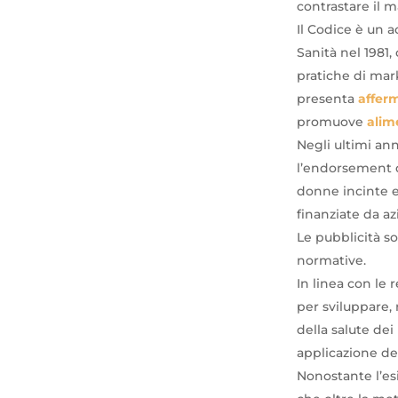
contrastare il m
Il Codice è un 
Sanità nel 1981
pratiche di mark
presenta
afferm
promuove
alim
Negli ultimi ann
l’endorsement de
donne incinte e
finanziate da az
Le pubblicità s
normative.
In linea con le 
per sviluppare,
della salute dei
applicazione de
Nonostante l’es