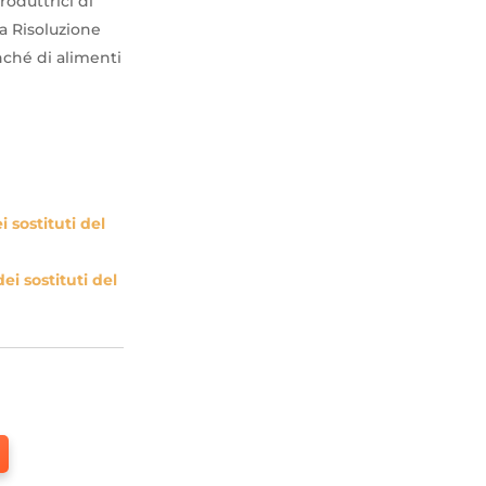
roduttrici di
va Risoluzione
onché di alimenti
 sostituti del
i sostituti del