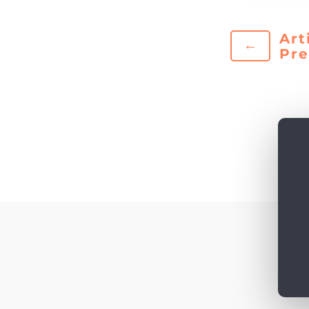
Art
←
Pr