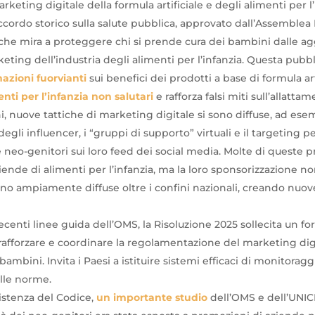
arketing digitale della formula artificiale e degli alimenti per l’
accordo storico sulla salute pubblica, approvato dall’Assemblea
, che mira a proteggere chi si prende cura dei bambini dalle a
eting dell’industria degli alimenti per l’infanzia. Questa pubb
azioni fuorvianti
sui benefici dei prodotti a base di formula art
enti per l’infanzia non salutari
e rafforza falsi miti sull’allatta
i, nuove tattiche di marketing digitale si sono diffuse, ad ese
gli influencer, i “gruppi di supporto” virtuali e il targeting p
 neo-genitori sui loro feed dei social media. Molte di queste
iende di alimenti per l’infanzia, ma la loro sponsorizzazione no
ono ampiamente diffuse oltre i confini nazionali, creando nuov
recenti linee guida dell’OMS, la Risoluzione 2025 sollecita un 
 rafforzare e coordinare la regolamentazione del marketing digi
 bambini. Invita i Paesi a istituire sistemi efficaci di monitoragg
lle norme.
istenza del Codice,
un importante studio
dell’OMS e dell’UNIC