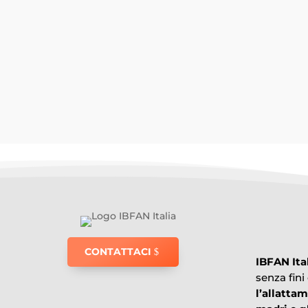
Riportiamo l'interessante notizia di Epicentr
CONTATTACI
IBFAN Ita
senza fini
l’allatta