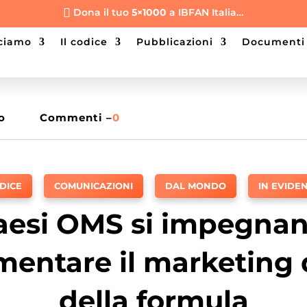
Dona il tuo
5×1000
a IBFAN Italia…

cciamo
il codice
pubblicazioni
documenti
o
Commenti –
0
DICE
,
COMUNICAZIONI
,
DAL MONDO
,
IN EVIDE
paesi OMS si impegnan
mentare il marketing d
della formula