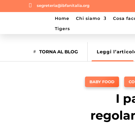

segreteria@ibfanitalia.org
home
chi siamo
cosa fa
tigers
TORNA AL BLOG
Leggi l’articol
BABY FOOD
,
CO
I 
regola