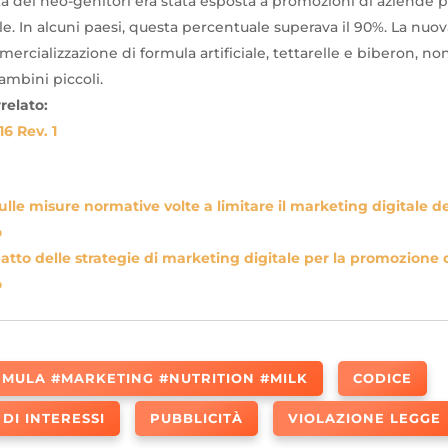
tà dei neo-genitori era stata esposta a promozioni di aziende p
ale. In alcuni paesi, questa percentuale superava il 90%. La nuo
ercializzazione di formula artificiale, tettarelle e biberon, n
ambini piccoli.
elato:
6 Rev. 1
lle misure normative volte a limitare il marketing digitale dei
o
tto delle strategie di marketing digitale per la promozione de
o
MULA #MARKETING #NUTRITION #MILK
CODICE
DI INTERESSI
PUBBLICITÀ
VIOLAZIONE LEGGE