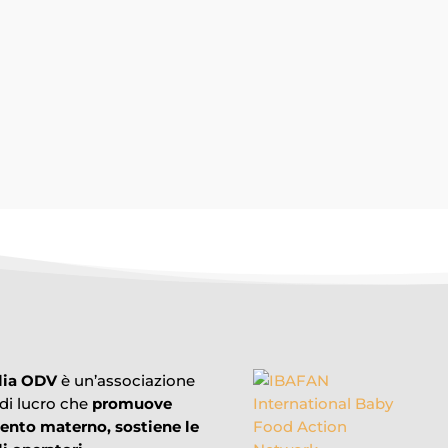
o che riferisce che "a febbraio 2026 il ministero della Salute spagnol
lia ODV
è un’associazione
 di lucro che
promuove
mento materno, sostiene le