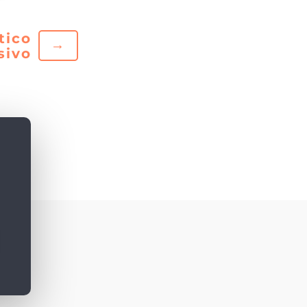
tico
→
sivo