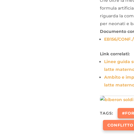
che oltre la me
formula artifici
riguarda la comm
per neonati e b
Documento corr
EB156/CONF./1
Link correlati:
Linee guida su
latte matern
Ambito e impa
latte matern
TAGS:
#FOR
CONFLITTO 