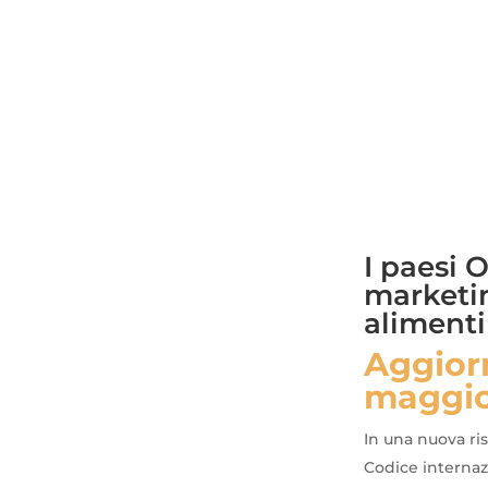
I paesi 
marketin
alimenti
Aggior
maggio
In una nuova ri
Codice internazi