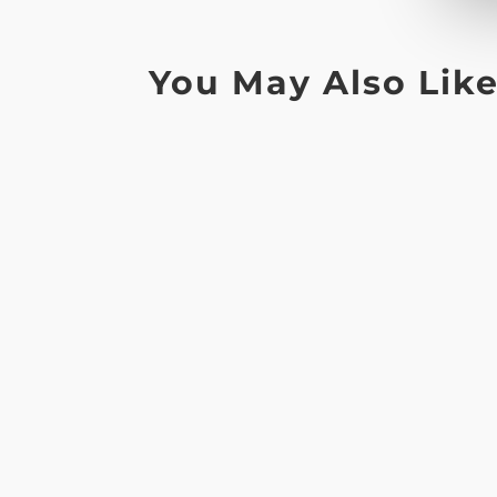
You May Also Lik
"Conoscere, comprendere e adoperarsi per i
Siamo onorati di informare che l'Officina UN