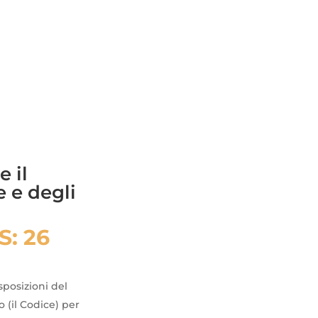
 il
e e degli
MS
: 26
sposizioni del
 (il Codice) per