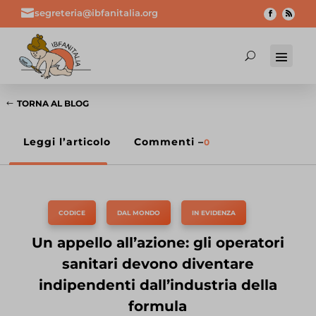

segreteria@ibfanitalia.org
TORNA AL BLOG
Leggi l’articolo
Commenti –
0
CODICE
,
DAL MONDO
,
IN EVIDENZA
Un appello all’azione: gli operatori
sanitari devono diventare
indipendenti dall’industria della
formula