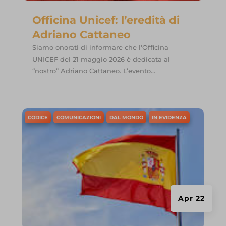
Officina Unicef: l’eredità di
Adriano Cattaneo
Siamo onorati di informare che l'Officina
UNICEF del 21 maggio 2026 è dedicata al
“nostro” Adriano Cattaneo. L’evento...
CODICE
COMUNICAZIONI
DAL MONDO
IN EVIDENZA
Apr 22