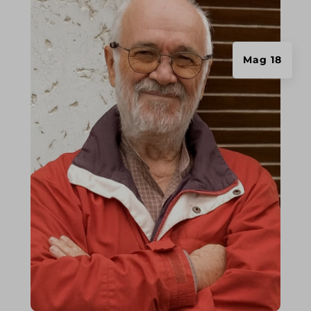
wpc*
encrypted-tbn0.gstatic.com
Mag 18
www.gifa.org
www.ibfan.org
www.researchgate.net