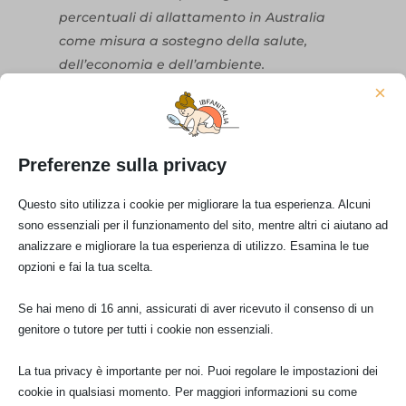
percentuali di allattamento in Australia
come misura a sostegno della salute,
dell’economia e dell’ambiente.
×
○ Quattro semplici azioni che gli OPS
possono intraprendere per migliorare la
salute della nostra società, riconoscendo e
Preferenze sulla privacy
affrontando il conflitto di interessi nella
loro pratica professionale, nelle loro
Questo sito utilizza i cookie per migliorare la tua esperienza. Alcuni
associazioni e nei loro luoghi di lavoro.
sono essenziali per il funzionamento del sito, mentre altri ci aiutano ad
analizzare e migliorare la tua esperienza di utilizzo. Esamina le tue
LEGGI IL DOCUMENTO TRADOTTO QUI:
UN
opzioni e fai la tua scelta.
APPELLO ALL’AZIONE
Se hai meno di 16 anni, assicurati di aver ricevuto il consenso di un
genitore o tutore per tutti i cookie non essenziali.
TAGS:
La tua privacy è importante per noi. Puoi regolare le impostazioni dei
#FORMULA #MARKETING
cookie in qualsiasi momento. Per maggiori informazioni su come