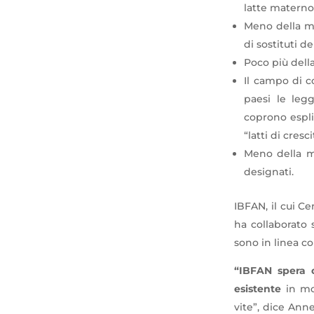
latte materno
Meno della met
di sostituti d
Poco più della
Il campo di co
paesi le leg
coprono espli
“latti di cresci
Meno della me
designati.
IBFAN, il cui C
ha collaborato 
sono in linea co
“IBFAN spera c
esistente
in mod
vite”, dice Anne