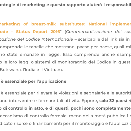
rategie di marketing e questo rapporto aiuterà i responsabili
Marketing of breast-milk substitutes: National impleme
 code – Status Report 2016
” (
Commercializzazione dei sost
cazione del Codice Internazionale
– scaricabile dal link sia i
comprende le tabelle che mostrano, paese per paese, quali m
no state emanate in legge. Esso comprende anche esempi
o le loro leggi o sistemi di monitoraggio del Codice in questi 
l Botswana, l’India e il Vietnam.
 è essenziale per l’applicazione
è essenziale per rilevare le violazioni e segnalarle alle autor
o intervenire e fermare tali attività. Eppure,
solo 32 paesi r
di controllo in atto, e di questi, pochi sono completamente
ccanismo di controllo formale, meno della metà pubblica i ris
icato risorse o finanziamenti per il monitoraggio e l’applicazi