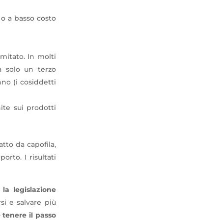
e o a basso costo
mitato. In molti
a solo un terzo
no (i cosiddetti
ite sui prodotti
tto da capofila,
rto. I risultati
la legislazione
si e salvare più
 tenere il passo