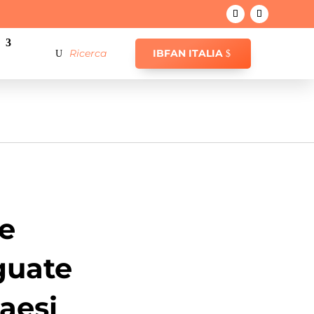
IBFAN ITALIA
re
guate
aesi