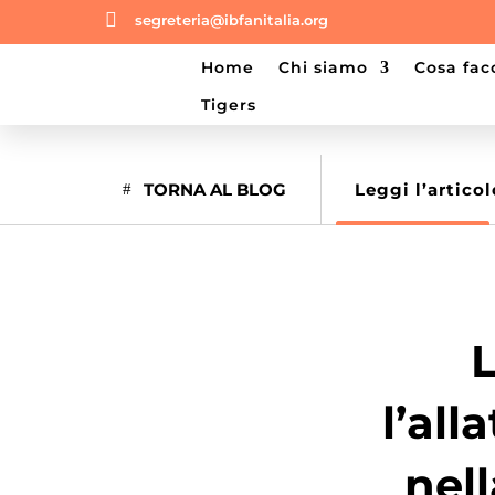

segreteria@ibfanitalia.org
home
chi siamo
cosa fa
tigers
TORNA AL BLOG
Leggi l’articol
L
l’al
nel