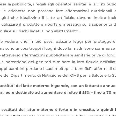
esa la pubblicità, i regali agli operatori sanitari e la distribu
re, le etichette non possono fare affermazioni nutrizionali 
ini che idealizzino il latte artificiale; devono inoltre incl
utilizzare il prodotto e riportare messaggi sulla superiorità d
rmula e sui rischi legati al non allattamento.
te vedere che in più paesi passano leggi per protegger
 ma sono ancora troppi i luoghi dove le madri sono sommerse
te attraverso affermazioni pubblicitarie e sanitarie prive di fo
la percezione dei genitori e minare la loro fiducia nell’alla
roppi bambini perdano i suoi molteplici benefici”, afferma il 
re del Dipartimento di Nutrizione dell’OMS per la Salute e lo S
 sostituti del latte materno è grande, con un fatturato annuo
ari, ed è destinato ad aumentare di oltre il 55% – fino a 70 mi
i sostituti del latte materno è forte e in crescita, e quindi 