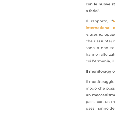
con le nuove st
a farlo”
.
Il rapporto, “
international
materno: appli
che riassunta) 
sono o non so
hanno rafforzat
cui l’Armenia, i
Il monitoraggio
Il monitoraggio 
modo che possan
un meccanismo 
paesi con un me
paesi hanno ded