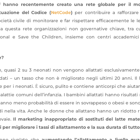
hanno recentemente creato una rete globale per il mon
ttuazione del Codice (
NetCode
)
per contribuire a rafforzare
ocietà civile di monitorare e far rispettare efficacemente le l
a questa rete organizzazioni non governative chiave, tra c
tional e Save the Children, insieme con centri accademici
e?
le, quasi 2 su 3 neonati non vengono allattati esclusivamente
ti – un tasso che non è migliorato negli ultimi 20 anni. Il
e per i neonati.
sicuro, pulito e contiene anticorpi che aiut
È
attie comuni dell’infanzia. I bambini allattati hanno risultati 
 hanno meno probabilità di essere in sovrappeso o obesi e sono
di nella vita. Anche le donne che allattano hanno un ridotto r
ovaie.
Il marketing inappropriato di sostituti del latte mat
i per migliorare i tassi di allattamento e la sua durata di tutt
anno rivelato che
aumentando l’allattamento a livello quas