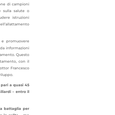
zione di campioni
e sulla salute o
udere istruzioni
ell’allattamento
e e promuovere
 da informazioni
ndamento. Questo
ttamento, con il
dottor Francesco
viluppo.
 pari a quasi 45
liardi – entro il
la battaglia per