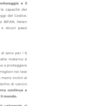
itoraggio e il
 la capacità dei
eggi del Codice.
ui IBFAN, Helen
 e alcuni paesi
 al seno per i 6
 latte materno è
ano a proteggere
migliori nei test
 meno inclini al
ischio di cancro
erno continua a
o il mondo.
i universale si