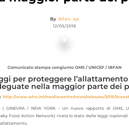
By
ibfan_ap
12/05/2016
Comunicato stampa congiunto OMS / UNICEF / IBFAN
ggi per proteggere l’allattament
deguate nella maggior parte dei p
nk
http://www.who.int/mediacentre/news/releases/2016/breas
6
| GINEVRA / NEW YORK – Un nuovo rapporto di OMS, U
Baby Food Action Network) rivela lo stato delle leggi nazional
allattamento.