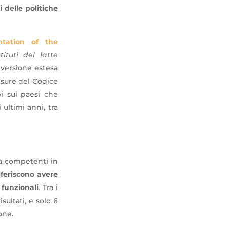
 delle politiche
ntation of the
ituti del latte
n versione estesa
isure del Codice
 sui paesi che
ultimi anni, tra
ità competenti in
iferiscono avere
 funzionali
. Tra i
ultati, e solo 6
one.