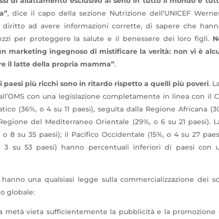
si di allattamento esclusivo al seno in tutto il mondo è tutt
a”
, dice il capo della sezione Nutrizione dell’UNICEF Werne
 diritto ad avere informazioni corrette, di sapere che ha
ezzi per proteggere la salute e il benessere dei loro figli.
N
n marketing ingegnoso di mistificare la verità: non vi è alc
e il latte della propria mamma”
.
i paesi più ricchi sono in ritardo rispetto a quelli più poveri
. 
all’OMS con una legislazione completamente in linea con il C
atico (36%, o 4 su 11 paesi), seguita dalla Regione Africana (3
 Regione del Mediterraneo Orientale (29%, o 6 su 21 paesi). 
o 8 su 35 paesi); il Pacifico Occidentale (15%, o 4 su 27 paes
 3 su 53 paesi) hanno percentuali inferiori di paesi con u
 hanno una qualsiasi legge sulla commercializzazione dei sos
lo globale:
a metà vieta sufficientemente la pubblicità e la promozione d