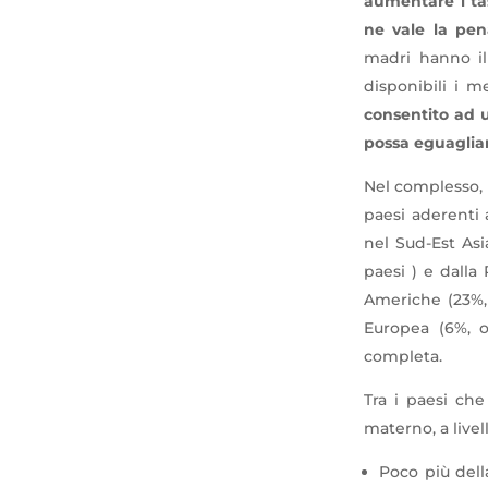
aumentare i tas
ne vale la pen
madri hanno il
disponibili i m
consentito ad u
possa eguagliar
Nel complesso,
paesi aderenti 
nel Sud-Est Asi
paesi ) e dalla
Americhe (23%, 
Europea (6%, o
completa.
Tra i paesi che
materno, a livel
Poco più dell