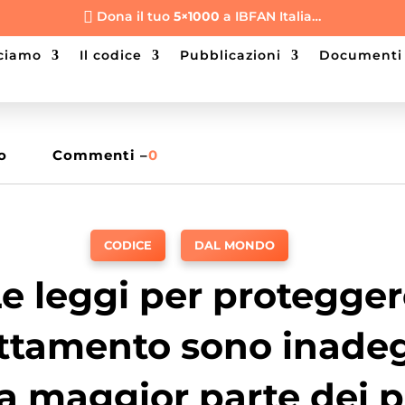
Dona il tuo
5×1000
a IBFAN Italia…

cciamo
il codice
pubblicazioni
documenti
o
Commenti –
0
CODICE
,
DAL MONDO
e leggi per protegge
lattamento sono inade
la maggior parte dei p