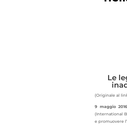
Le le
ina
(Originale al li
9 maggio 201
(International 
e promuovere l’