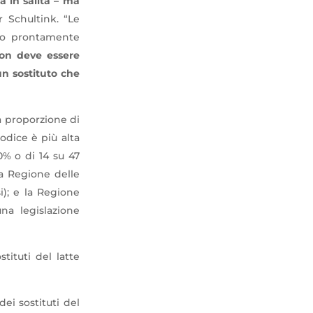
a in salita – ma
r Schultink. “Le
nno prontamente
on deve essere
un sostituto che
La proporzione di
odice è più alta
0% o di 14 su 47
La Regione delle
i); e la Regione
na legislazione
tituti del latte
ei sostituti del