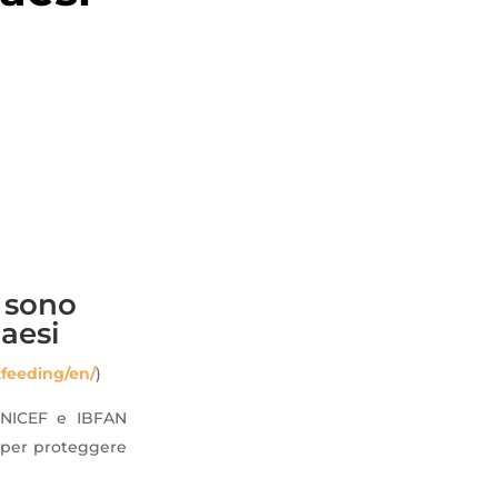
o sono
aesi
tfeeding/en/
)
NICEF e IBFAN
i per proteggere