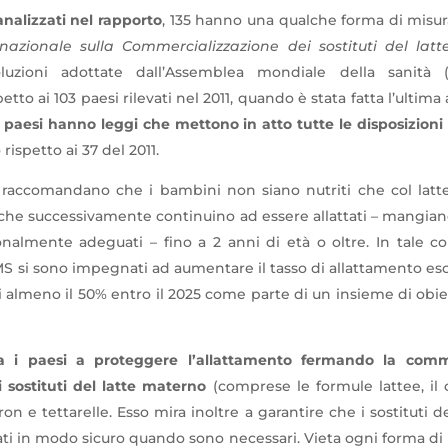
analizzati nel rapporto
, 135 hanno una qualche forma di misura
rnazionale sulla Commercializzazione dei sostituti del lat
oluzioni adottate dall’Assemblea mondiale della sanità 
tto ai 103 paesi rilevati nel 2011, quando è stata fatta l’ultima 
9 paesi hanno leggi che mettono in atto tutte le disposizioni
ispetto ai 37 del 2011.
accomandano che i bambini non siano nutriti che col latt
 che successivamente continuino ad essere allattati – mangiand
ionalmente adeguati – fino a 2 anni di età o oltre. In tale con
 si sono impegnati ad aumentare il tasso di allattamento esc
i almeno il 50% entro il 2025 come parte di un insieme di obiet
ta i paesi a proteggere l’allattamento fermando la comm
 sostituti del latte materno
(comprese le formule lattee, il 
beron e tettarelle. Esso mira inoltre a garantire che i sostituti 
ati in modo sicuro quando sono necessari. Vieta ogni forma d