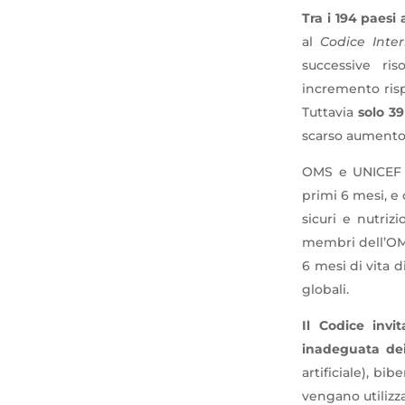
Tra i 194 paesi 
al
Codice Inte
successive ris
incremento rispe
Tuttavia
solo 3
scarso aumento r
OMS e UNICEF r
primi 6 mesi, e
sicuri e nutriz
membri dell’OMS
6 mesi di vita d
globali.
Il Codice invi
inadeguata dei
artificiale), bi
vengano utilizz