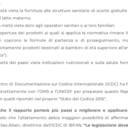
.
à vieta la fornitura alle strutture sanitarie di scorte gratuit
el latte materno.
 metà vieta doni agli operatori sanitari o ai loro familiari.
pertura dei prodotti ai quali si applica la normativa rimane li
gi coprono le formule di partenza e di proseguimento, m
citamente prodotti destinati ai bambini di età superiore all’an
ta”).
tà dei paesi vieta indicazioni nutrizionali e sulla salute forn
entro di Documentazione sul Codice Internazionale (ICDC) ha fa
strettamente con l’OMS e l’UNICEF per preparare questo Rappo
n quelli riportati nel proprio “Stato del Codice 2016”.
he il rapporto porterà più paesi a migliorare e applicare 
o che l’allattamento abbia maggiori possibilità di affermar
lies Allain, direttrice dell’ICDC di IBFAN.
“La legislazione deve