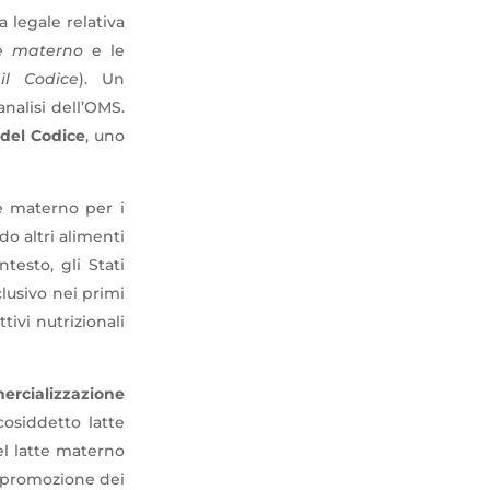
 legale relativa
te materno
e le
(
il Codice
). Un
analisi dell’OMS.
 del Codice
, uno
e materno per i
o altri alimenti
testo, gli Stati
lusivo nei primi
tivi nutrizionali
ercializzazione
cosiddetto latte
del latte materno
i promozione dei