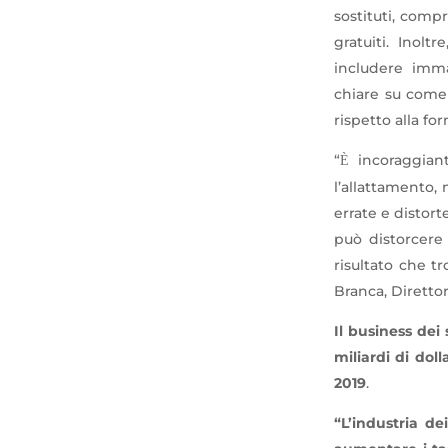
sostituti, compr
gratuiti. Inolt
includere immag
chiare su come 
rispetto alla fo
“
incoraggian
È
l’allattamento,
errate e distor
può distorcere 
risultato che t
Branca, Diretto
Il business dei
miliardi di doll
2019
.
“L’industria de