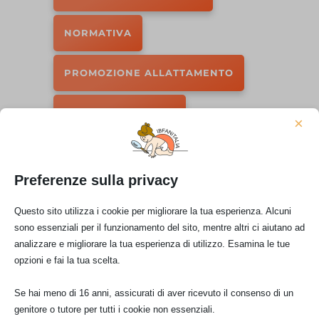
NORMATIVA
PROMOZIONE ALLATTAMENTO
SPONSORIZZAZIONI
×
←
Artico Precedente
Artico Successivo
→
Preferenze sulla privacy
Questo sito utilizza i cookie per migliorare la tua esperienza. Alcuni
sono essenziali per il funzionamento del sito, mentre altri ci aiutano ad
analizzare e migliorare la tua esperienza di utilizzo. Esamina le tue
opzioni e fai la tua scelta.
ISCRIVITI ALLA NEWSLETTER
Iscriviti alla nostra newsletter per ricevere gli ultimi
Se hai meno di 16 anni, assicurati di aver ricevuto il consenso di un
aggiornamenti, sconti speciali e molto altro ancora.
genitore o tutore per tutti i cookie non essenziali.