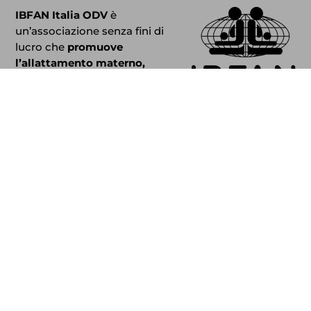
IBFAN Italia ODV
è
un’associazione senza fini di
lucro che
promuove
l’allattamento materno,
sostiene le madri e gli
operatori.
IBFAN Italia
fa parte di
IBFAN International
Baby
Food Action Network.
Newsletter
Iscriviti alla nostra Newsletter per gli ultimi
aggiornamenti, eventi e altro.
REGISTRATI