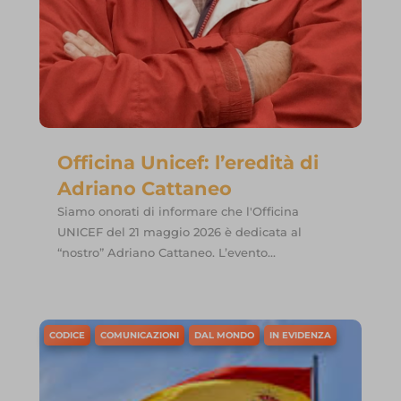
_dd_s
et-saved-post*
wpc*
encrypted-tbn0.gstatic.com
www.gifa.org
Officina Unicef: l’eredità di
www.ibfan.org
Adriano Cattaneo
www.researchgate.net
Siamo onorati di informare che l'Officina
UNICEF del 21 maggio 2026 è dedicata al
“nostro” Adriano Cattaneo. L’evento...
CODICE
COMUNICAZIONI
DAL MONDO
IN EVIDENZA