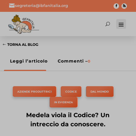

segreteria@ibfanitalia.org
TORNA AL BLOG
Leggi l’articolo
Commenti –
0
AZIENDE PRODUTTRICI
,
CODICE
,
DAL MONDO
,
IN EVIDENZA
Medela viola il Codice? Un
intreccio da conoscere.