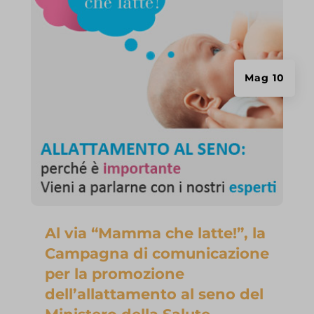
et-saved-post*
wpc*
encrypted-tbn0.gstatic.com
www.gifa.org
Mag 10
www.ibfan.org
www.researchgate.net
Al via “Mamma che latte!”, la
Campagna di comunicazione
per la promozione
dell’allattamento al seno del