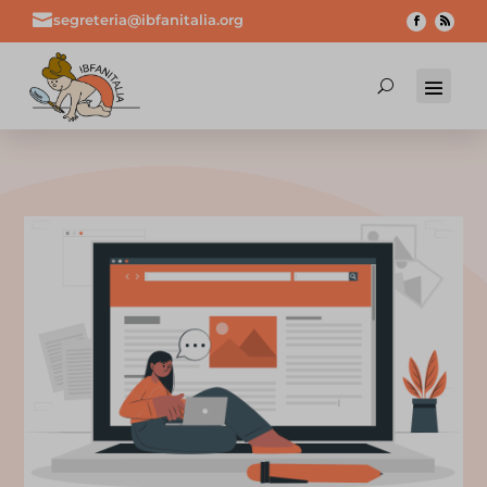

segreteria@ibfanitalia.org