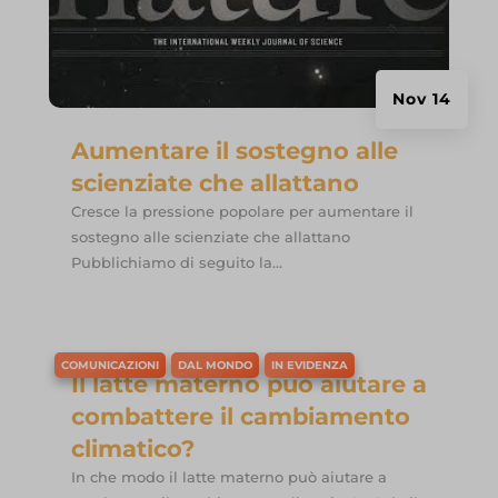
Nov 14
Aumentare il sostegno alle
scienziate che allattano
Cresce la pressione popolare per aumentare il
sostegno alle scienziate che allattano
Pubblichiamo di seguito la...
COMUNICAZIONI
DAL MONDO
IN EVIDENZA
Il latte materno può aiutare a
combattere il cambiamento
climatico?
In che modo il latte materno può aiutare a