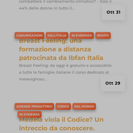
combattere il cambiamento climatico? - Solo il
44% delle donne in tutto il...
Ott 31
COMUNICAZIONI
DALL'ITALIA
IN EVIDENZA
NOVITÀ
Breast Feeling: una
formazione a distanza
patrocinata da Ibfan Italia
Breast Feeling: da oggi è gratuito e accessibile
a tutte le famiglie italiane il corso dedicato al
meraviglioso...
Ott 29
AZIENDE PRODUTTRICI
CODICE
DAL MONDO
IN EVIDENZA
Medela viola il Codice? Un
intreccio da conoscere.