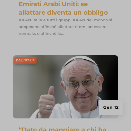
Emirati Arabi Uniti: se
allattare diventa un obbligo
IBFAN Italia e tutti i gruppi IBFAN del mondo si
adoperano affinché allattare ritorni ad essere
normale, e affinché le...
DALL'ITALIA
Gen 12
“Date da mangiare a chi ha