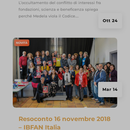
L’occultamento del conflitto di interessi fra
fondazioni, scienza e beneficenza spiega
perché Medela viola il Codice....
Ott 24
NOVITÀ
Mar 14
Resoconto 16 novembre 2018
– IBFAN Italia