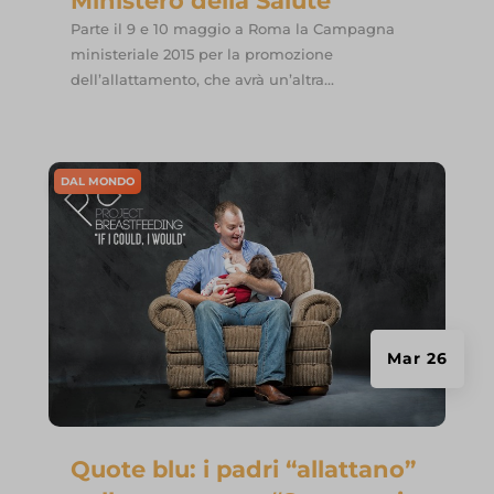
Ministero della Salute
Parte il 9 e 10 maggio a Roma la Campagna
ministeriale 2015 per la promozione
dell’allattamento, che avrà un’altra...
DAL MONDO
Mar 26
Quote blu: i padri “allattano”