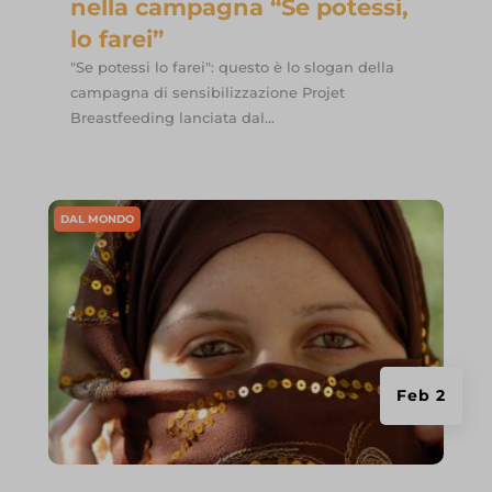
nella campagna “Se potessi,
lo farei”
"Se potessi lo farei": questo è lo slogan della
campagna di sensibilizzazione Projet
Breastfeeding lanciata dal...
DAL MONDO
Feb 2