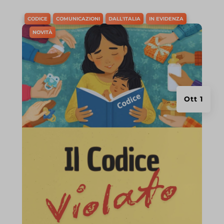
CODICE
COMUNICAZIONI
DALL'ITALIA
IN EVIDENZA
NOVITÀ
Ott 1