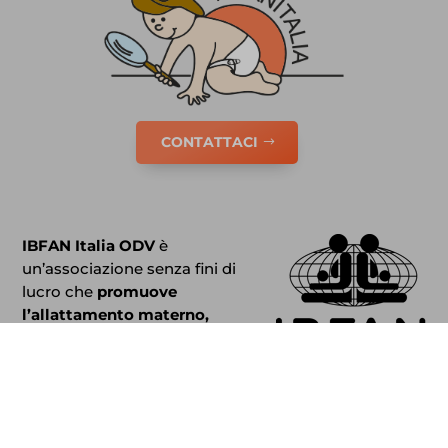
CONTATTACI
IBFAN Italia ODV
è
un’associazione senza fini di
lucro che
promuove
l’allattamento materno,
sostiene le madri e gli
operatori.
IBFAN Italia
fa parte di
IBFAN International
Baby
Food Action Network.