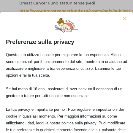
Breast Cancer Fund statunitense (vedi
http://www.breastcancerfund.org/assets/pdfs/publicati
×
development-the-dangers-of-prenatal-bpa-
exposure.pdf
Tornando al biberon, è evidente che ad oggi
Preferenze sulla privacy
non esistono garanzie sulla totale innocuità
delle plastiche BPA free.
Questo sito utilizza i cookie per migliorare la tua esperienza. Alcuni
sono essenziali per il funzionamento del sito, mentre altri ci aiutano ad
Per chi proprio non ne può fare a meno
analizzare e migliorare la tua esperienza di utilizzo. Esamina le tue
(tenendo conto che la maggior parte dei
opzioni e fai la tua scelta.
bambini può bere dal bicchierino o dalla
tazzina già a sei mesi) probabilmente il vetro
Se hai meno di 16 anni, assicurati di aver ricevuto il consenso di un
genitore o tutore per tutti i cookie non essenziali.
rimane l’alternativa più sicura.
Vedi anche:
La tua privacy è importante per noi. Puoi regolare le impostazioni dei
cookie in qualsiasi momento. Per maggiori informazioni su come
http://difesalattematerno.wordpress.com/2012/11/07/de
utilizziamo i dati, leggi la nostra politica sulla privacy. Puoi modificare
sugli-interferenti-endocrini/
le tue preferenze in qualsiasi momento facendo clic sul pulsante delle