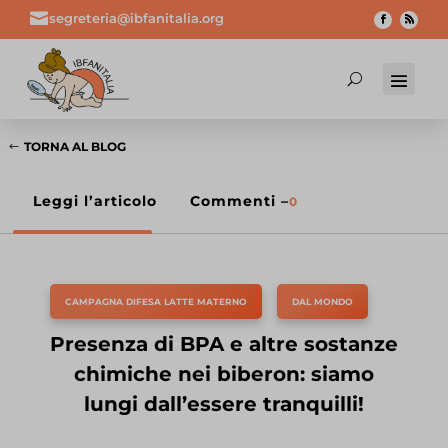

segreteria@ibfanitalia.org
TORNA AL BLOG
Leggi l’articolo
Commenti –
0
CAMPAGNA DIFESA LATTE MATERNO
,
DAL MONDO
Presenza di BPA e altre sostanze
chimiche nei biberon: siamo
lungi dall’essere tranquilli!