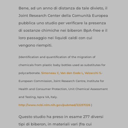
Bene, ad un anno di distanza da tale divieto, il
Joint Research Center della Comunità Europea
pubblica uno studio per verificare la presenza
di sostanze chimiche nei biberon BpA-free e il
loro passaggio nei liquidi caldi con cui
vengono riempiti.
(Identification and quantification of the migration of
chemicals from plastic baby bottles used as substitutes for
polycarbonate.
Simoneau C
,
Van den Eede L
,
Valzacchi S
.-
European Commission, Joint Research Centre, Institute for
Health and Consumer Protection, Unit Chemical Assessment
and Testing, Ispra VA, Italy.
http://www.ncbi.nlm.nih.gov/pubmed/22257226
)
Questo studio ha preso in esame 277 diversi
tipi di biberon, in materiali vari (fra cui