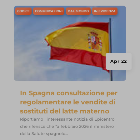
encrypted-tbn0.gstatic.com
CODICE
COMUNICAZIONI
DAL MONDO
IN EVIDENZA
www.gifa.org
www.ibfan.org
www.researchgate.net
Apr 22
In Spagna consultazione per
regolamentare le vendite di
sostituti del latte materno
Riportiamo l'interessante notizia di Epicentro
che riferisce che "a febbraio 2026 il ministero
della Salute spagnolo...