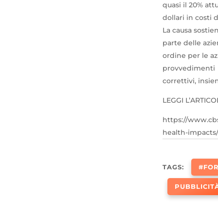
quasi il 20% att
dollari in costi
La causa sostien
parte delle azie
ordine per le a
provvedimenti
correttivi, insie
LEGGI L’ARTIC
https://www.cbs
health-impacts
TAGS:
#FOR
PUBBLICIT