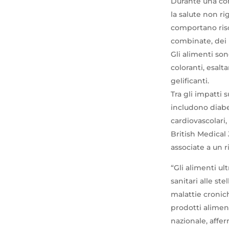
Durante una con
la salute non ri
comportano risc
combinate, dei 
Gli alimenti s
coloranti, esalt
gelificanti.
Tra gli impatti 
includono diabet
cardiovascolari
British Medical
associate a un r
“Gli alimenti ul
sanitari alle s
malattie cronich
prodotti aliment
nazionale, affe