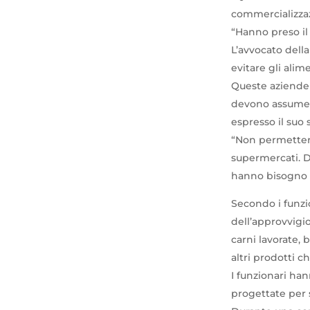
commercializzaz
“Hanno preso il
L’avvocato dell
evitare gli ali
Queste aziende h
devono assumers
espresso il suo
“Non permettere
supermercati. D
hanno bisogno pe
Secondo i funzio
dell’approvvigi
carni lavorate,
altri prodotti 
I funzionari ha
progettate per 