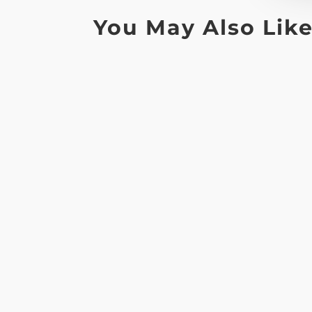
You May Also Lik
"Conoscere, comprendere e adoperarsi per i
Siamo onorati di informare che l'Officina UN