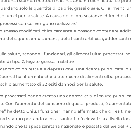
ferenza stampa martedì mattina, Chiu ha dichiarato: “Le pre
guardano solo la quantità di calorie, grassi o sale. Gli alimenti u
hi unici per la salute. A causa delle loro sostanze chimiche,
processi con cui vengono realizzate.”
ono spesso modificati chimicamente e possono contenere addi
anti del sapore, emulsionanti, dolcificanti artificiali, addensanti
sulla salute, secondo i funzionari, gli alimenti ultra-processati s
e di tipo 2, fegato grasso, malattie
, cancro colon rettale e depressione. Una ricerca pubblicata lo 
 Journal ha affermato che diete ricche di alimenti ultra-proces
ischio aumentato di 32 esiti dannosi per la salute.
tra-processati hanno creato una enorme crisi di salute pubblica
telle. Con l’aumento del consumo di questi prodotti, è aumentat
e” ha detto Chiu. I funzionari hanno affermato che gli esiti neg
ari stanno portando a costi sanitari più elevati sia a livello loc
rmando che la spesa sanitaria nazionale è passata dal 5% del PI