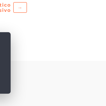
tico
→
sivo