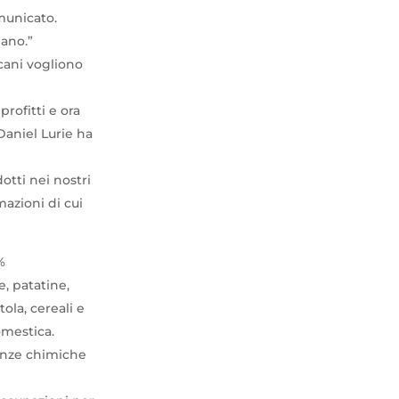
municato.
mano.”
cani vogliono
rofitti e ora
Daniel Lurie ha
tti nei nostri
azioni di cui
%
, patatine,
ola, cereali e
omestica.
tanze chimiche