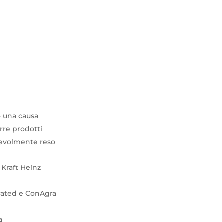
o una causa
urre prodotti
pevolmente reso
 Kraft Heinz
orated e ConAgra
a