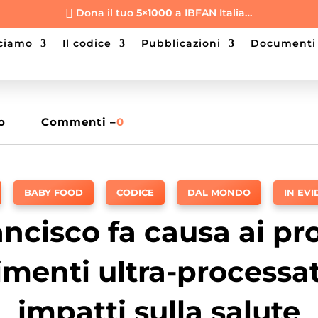
Dona il tuo
5×1000
a IBFAN Italia…

cciamo
il codice
pubblicazioni
documenti
o
Commenti –
0
,
BABY FOOD
,
CODICE
,
DAL MONDO
,
IN EV
ncisco fa causa ai pr
limenti ultra-processat
impatti sulla salute