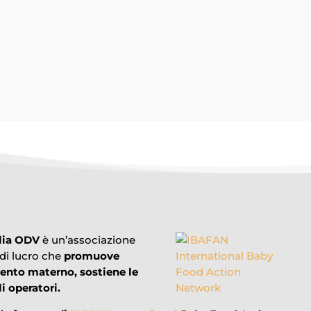
o che riferisce che "a febbraio 2026 il ministero della Salute spagnol
lia ODV
è un’associazione
 di lucro che
promuove
mento materno, sostiene le
i operatori.