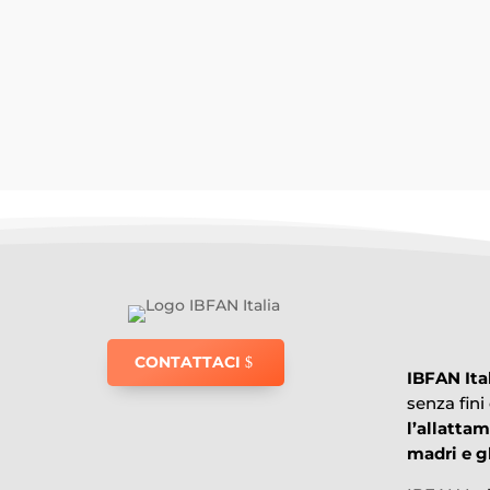
Riportiamo l'interessante notizia di Epicentr
CONTATTACI
IBFAN Ita
senza fini
l’allatta
madri e gl