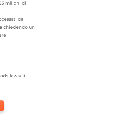
85 milioni di
ocessati da
 sta chiedendo un
ere
ods-lawsuit-