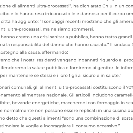
ione di alimenti ultra-processati”, ha dichiarato Chiu in un co
 cibo e lo hanno reso irriconoscibile e dannoso per il corpo u
a città ha aggiunto: “I sondaggi recenti mostrano che gli ameri
menti ultra-processati, ma ne siamo sommersi.
anno creato una crisi sanitaria pubblica, hanno tratto grandi p
i la responsabilità del danno che hanno causato.” Il sindaco 
 sostegno alla causa, affermando:
mo che i nostri residenti vengano ingannati riguardo ai prodo
ifenderemo la salute pubblica e forniremo ai genitori le inform
r mantenere se stessi e i loro figli al sicuro e in salute.”
nari comunali, gli alimenti ultra-processati costituiscono il 70
onamento alimentare nazionale. Gli articoli includono caramelle
 bibite, bevande energetiche, maccheroni con formaggio in scat
che normalmente non possono essere replicati in una cucina d
nno detto che questi alimenti “sono una combinazione di sos
stimolare le voglie e incoraggiare il consumo eccessivo.”