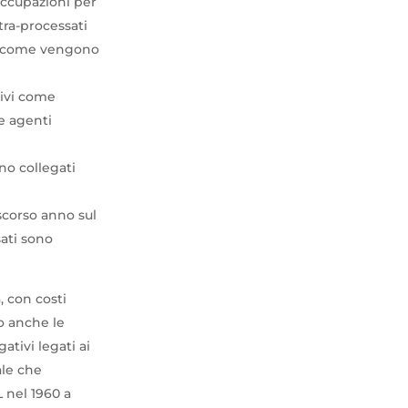
occupazioni per
ltra-processati
 di come vengono
tivi come
 e agenti
ono collegati
scorso anno sul
sati sono
, con costi
o anche le
ativi legati ai
ale che
L nel 1960 a