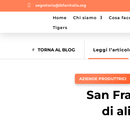

segreteria@ibfanitalia.org
home
chi siamo
cosa fa
tigers
TORNA AL BLOG
Leggi l’articol
AZIENDE PRODUTTRICI
San Fra
di a