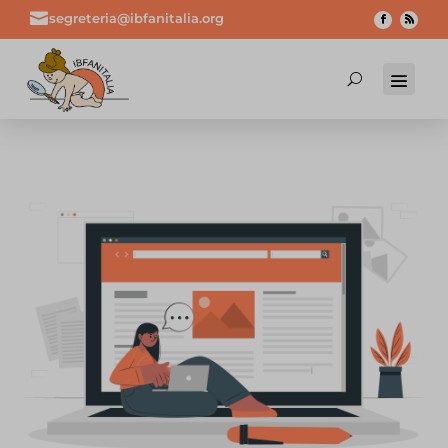

segreteria@ibfanitalia.org