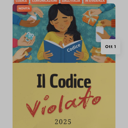
CODICE
COMUNICAZIONI
DALL'ITALIA
IN EVIDENZA
NOVITÀ
Ott 1