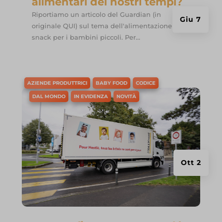
alimentari dei nostri tempi?
Riportiamo un articolo del Guardian (in
Giu 7
originale QUI) sul tema dell'alimentazione e
snack per i bambini piccoli. Per...
AZIENDE PRODUTTRICI
BABY FOOD
CODICE
DAL MONDO
IN EVIDENZA
NOVITÀ
Ott 2