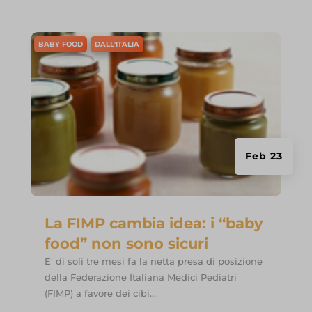
BABY FOOD
DALL'ITALIA
Feb 23
La FIMP cambia idea: i “baby
food” non sono sicuri
E' di soli tre mesi fa la netta presa di posizione
della Federazione Italiana Medici Pediatri
(FIMP) a favore dei cibi...