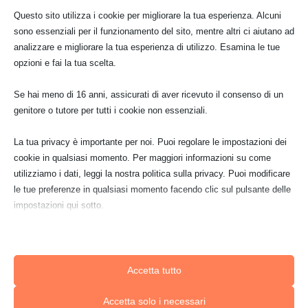
Cibi industriali meglio di
Questo sito utilizza i cookie per migliorare la tua esperienza. Alcuni
quelli naturali? Vietato
sono essenziali per il funzionamento del sito, mentre altri ci aiutano ad
disinformare – dall’ACP
analizzare e migliorare la tua esperienza di utilizzo. Esamina le tue
opzioni e fai la tua scelta.
I pediatri ACP si dissociano dalla campagna
AIIPA per promuovere negli studi pediatrici gli
Se hai meno di 16 anni, assicurati di aver ricevuto il consenso di un
alimenti industriali per...
genitore o tutore per tutti i cookie non essenziali.
La tua privacy è importante per noi. Puoi regolare le impostazioni dei
cookie in qualsiasi momento. Per maggiori informazioni su come
BABY FOOD
COMUNICAZIONI
utilizziamo i dati, leggi la nostra politica sulla privacy. Puoi modificare
le tue preferenze in qualsiasi momento facendo clic sul pulsante delle
impostazioni qui sotto.
Nota che, se scegli di disabilitare alcuni tipi di cookie, questo potrebbe
influire sulla tua esperienza del sito e sui servizi che possiamo offrire.
Gen 23
Accetta tutto
Essenziali
Accetta solo i necessari
I cookie e i servizi essenziali abilitano le funzioni di base e sono