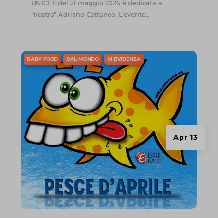
wordpress_logged_in_*
UNICEF del 21 maggio 2026 è dedicata al
terze parti per mostrare annunci personalizzati. Lo fanno
“nostro” Adriano Cattaneo. L’evento...
_ga_*
wordpress_test_cookie
monitorando i visitatori attraverso vari siti web.
wp-settings-*
Mostra dettagli
wp-settings-time-*
Media
BABY FOOD
DAL MONDO
IN EVIDENZA
mailpoet_page_view
Questi cookie e servizi sono necessari per visualizzare alcuni
www.ibfanitalia.org
elementi multimediali, come video incorporati, mappe, post sui
mailpoet_subscriber
ibfanitalia.org
social media, ecc.
Mostra dettagli
Altri servizi
fonts.gstatic.com
Questa categoria include tutti i cookie, i domini e i servizi che non
rientrano nelle altre categorie specifiche o che non sono stati
Apr 13
media.istockphoto.com
esplicitamente categorizzati.
Mostra dettagli
_dd_s
et-saved-post*